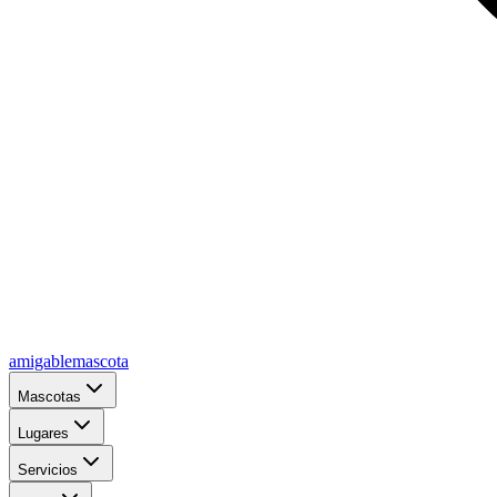
amigablemascota
Mascotas
Lugares
Servicios