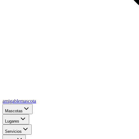
amigablemascota
Mascotas
Lugares
Servicios