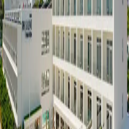
Hotel Castellon Center Affiliated by Meliá, Rda. del Millars, 86,
12002 Castelló de la Plana, Castelló, Spain
+34964342777
El Hotel Castellon Center Affiliated by Meliá es un acogedor hotel
pet friendly ubicado en Benadresa, Castellón de la Plana. Con una
calificación de 4.2 y más de 1400 reseñas, es el lugar ideal para
disfrutar de una estancia cómoda junto a tu mascota. Visita su sitio
web para más información sobre tus próximas vacaciones:
https://www.melia.com/es/hoteles/espana/castellon/hotel-castellon-
center-by-melia.
Reseñas
¿Conoces este lugar? Deja tu reseña
No lo recomiendo
Está bien
¡Excelente!
Publicar reseña
Amigable · fuentes públicas