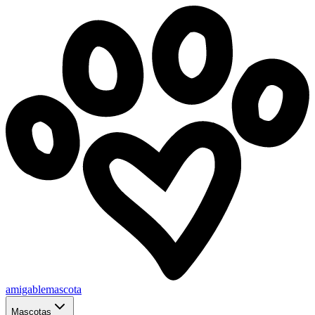
amigablemascota
Mascotas