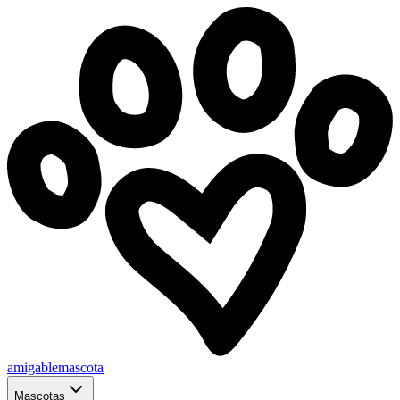
amigablemascota
Mascotas