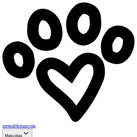
amigablemascota
Mascotas