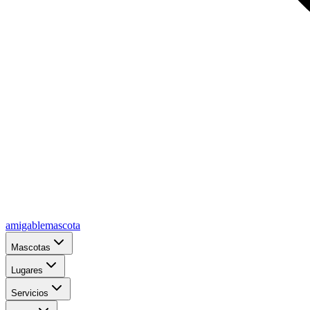
amigablemascota
Mascotas
Lugares
Servicios