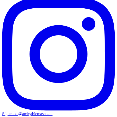
Síguenos
@
amigablemascota_