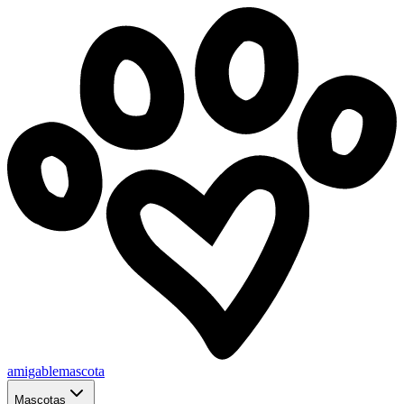
amigablemascota
Mascotas