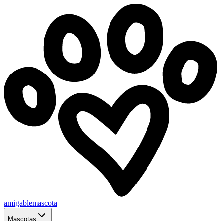
amigablemascota
Mascotas