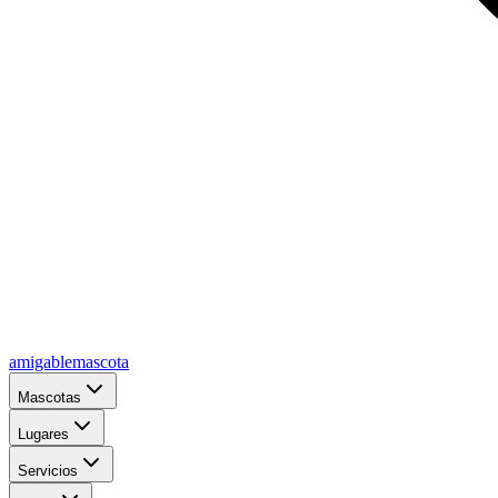
amigablemascota
Mascotas
Lugares
Servicios