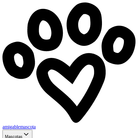
amigablemascota
Mascotas