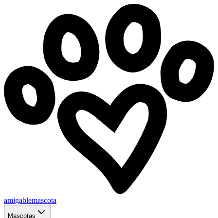
amigablemascota
Mascotas