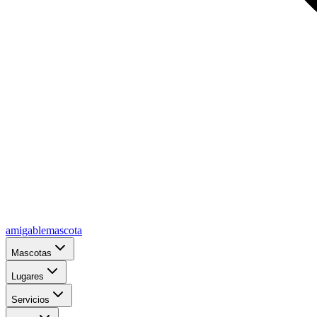
amigablemascota
Mascotas
Lugares
Servicios