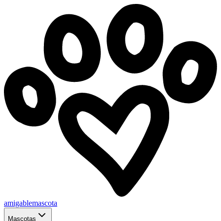
amigablemascota
Mascotas