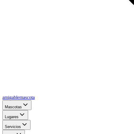
amigablemascota
Mascotas
Lugares
Servicios