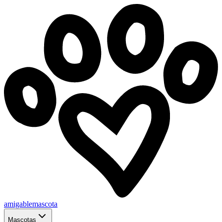
amigablemascota
Mascotas