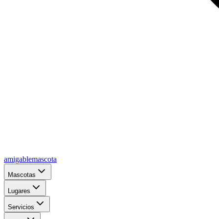
amigablemascota
Mascotas
Lugares
Servicios