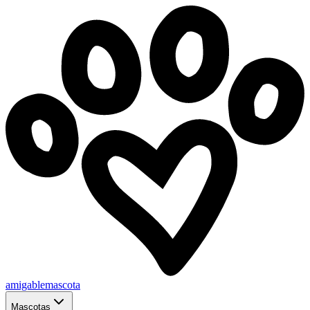
amigablemascota
Mascotas