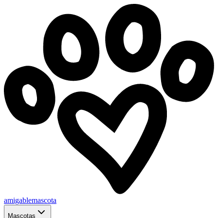
amigablemascota
Mascotas