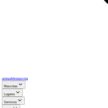
amigablemascota
Mascotas
Lugares
Servicios