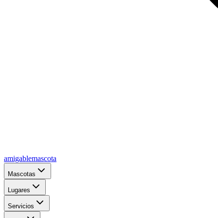
amigablemascota
Mascotas
Lugares
Servicios