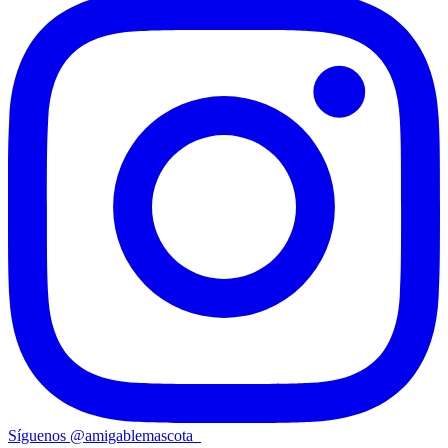
Síguenos
@
amigablemascota_