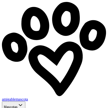
amigablemascota
Mascotas