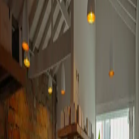
Lugares
Servicios
Guías
Publicar
Conectarse
Explorar
Colombia
Antioquia
Medellín
Cafeterías y restaurantes pet friendly
General Cafe Bar Medellín
General Cafe Bar Medellín
Guardar
General Cafe Bar Medellín, Cl. 13 #43D-84 Local 101, 102, El