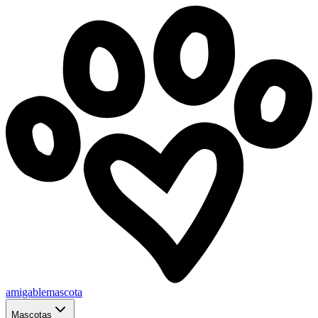
amigablemascota
Mascotas