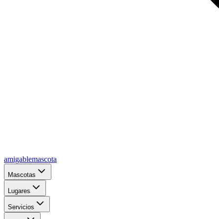
amigablemascota
Mascotas
Lugares
Servicios