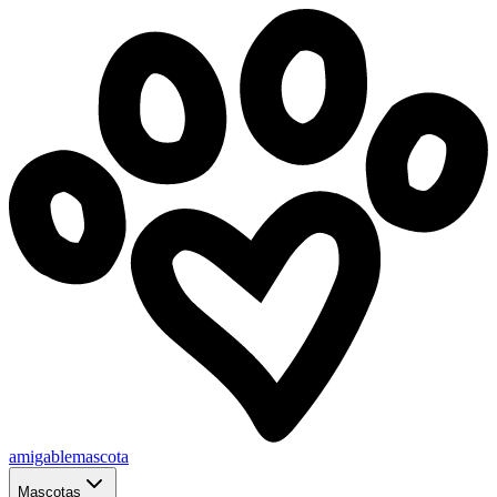
amigablemascota
Mascotas