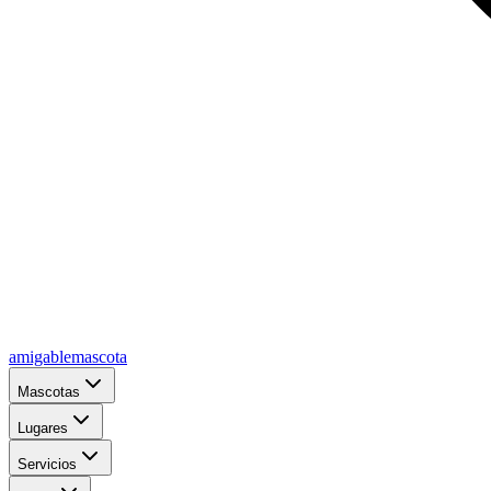
amigablemascota
Mascotas
Lugares
Servicios