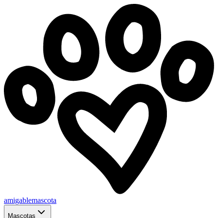
amigablemascota
Mascotas