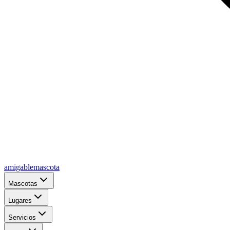
amigablemascota
Mascotas
Lugares
Servicios