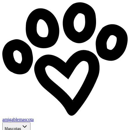
amigablemascota
Mascotas