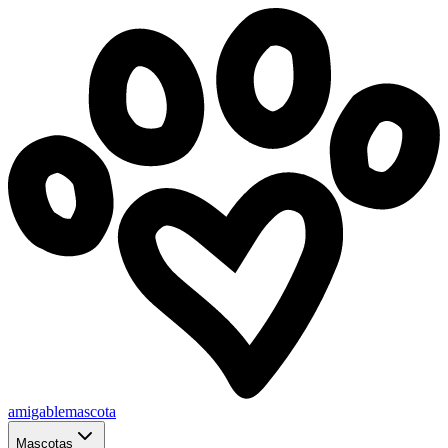
amigablemascota
Mascotas