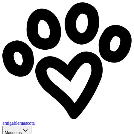
amigablemascota
Mascotas