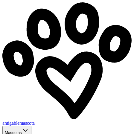
amigablemascota
Mascotas