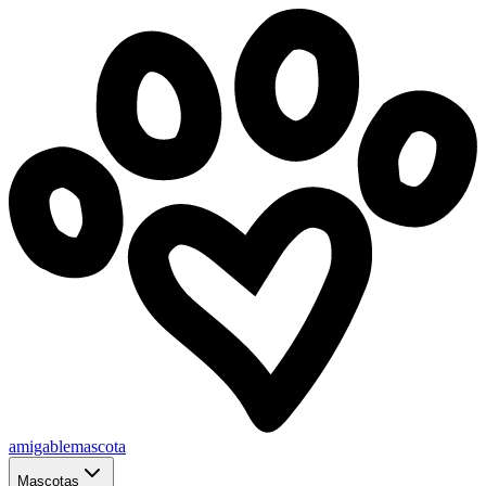
amigablemascota
Mascotas